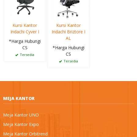
Kursi Kantor
Kursi Kantor
Indachi Cyver I
Indachi Briztore I
AL
*Harga Hubungi
CS
*Harga Hubungi
CS
Tersedia
Tersedia
MEJA KANTOR
Meja Kantor UNO
Meja Kantor Expo
Meja Kantor Orbitrend