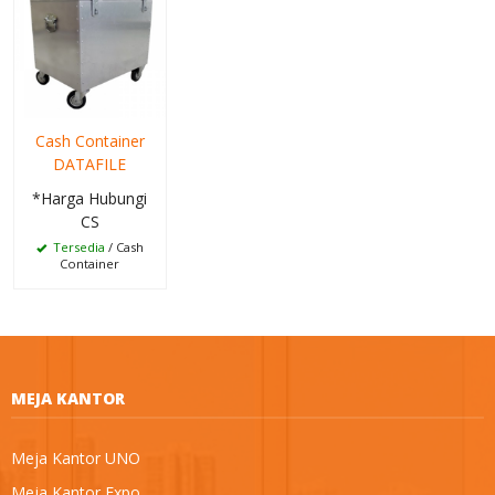
Cash Container
DATAFILE
*Harga Hubungi
CS
Tersedia
/ Cash
Container
MEJA KANTOR
Meja Kantor UNO
Meja Kantor Expo