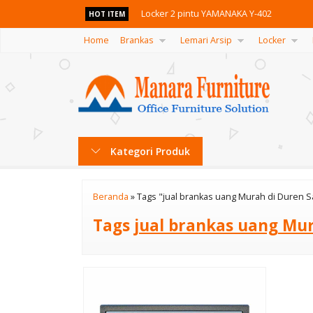
Locker 2 pintu YAMANAKA Y-402
HOT ITEM
Home
Brankas
Lemari Arsip
Locker
Kursi Kantor Dorothy DD 48 PP
Laci Dorong Indachi DR-MD 2
Kursi Kantor Ichiko CAVERI III VCR/W
Kursi Bar Stool Ichiko IC-241 M
Kategori Produk
Loker 5 Pintu Alba LC-505
Kursi Ichiko Enzo II K F
Beranda
»
Tags "jual brankas uang Murah di Duren S
Meja Kantor Indachi DD 160 WL
Tags
jual brankas uang Mur