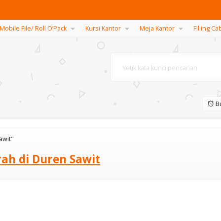
Mobile File/ Roll O’Pack
Kursi Kantor
Meja Kantor
Filling Ca
Bu
awit"
ah di Duren Sawit