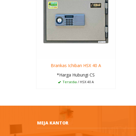
Brankas Ichiban HSX 40 A
*Harga Hubungi CS
Tersedia
/ HSX 40 A
MEJA KANTOR