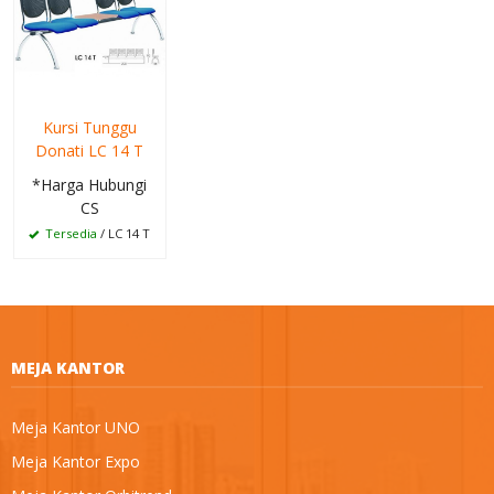
Kursi Tunggu
Donati LC 14 T
*Harga Hubungi
CS
Tersedia
/ LC 14 T
MEJA KANTOR
Meja Kantor UNO
Meja Kantor Expo