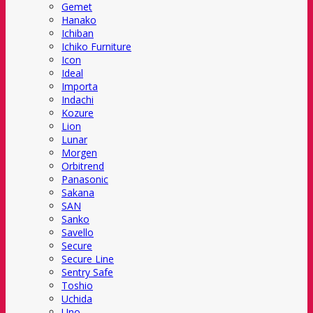
Gemet
Hanako
Ichiban
Ichiko Furniture
Icon
Ideal
Importa
Indachi
Kozure
Lion
Lunar
Morgen
Orbitrend
Panasonic
Sakana
SAN
Sanko
Savello
Secure
Secure Line
Sentry Safe
Toshio
Uchida
Uno