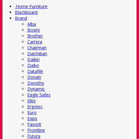
.Home Furniture
Blackboard
Brand
Alba
Bosini
Brother
Carrera
Chairman
Daichiban
Daikin
Daiko
Datafile
Donati
Dorothy
Dynamic
Eagle Safes
Elite
Ergotec
Euro
Expo
Favorit
Frontline
Futura