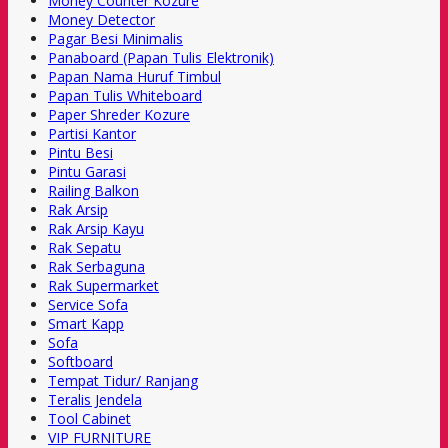
Money Counter Kozure
Money Detector
Pagar Besi Minimalis
Panaboard (Papan Tulis Elektronik)
Papan Nama Huruf Timbul
Papan Tulis Whiteboard
Paper Shreder Kozure
Partisi Kantor
Pintu Besi
Pintu Garasi
Railing Balkon
Rak Arsip
Rak Arsip Kayu
Rak Sepatu
Rak Serbaguna
Rak Supermarket
Service Sofa
Smart Kapp
Sofa
Softboard
Tempat Tidur/ Ranjang
Teralis Jendela
Tool Cabinet
VIP FURNITURE