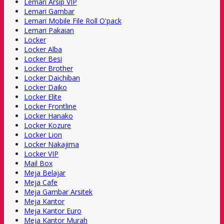
Lemari Arsip VIP
Lemari Gambar
Lemari Mobile File Roll O'pack
Lemari Pakaian
Locker
Locker Alba
Locker Besi
Locker Brother
Locker Daichiban
Locker Daiko
Locker Elite
Locker Frontline
Locker Hanako
Locker Kozure
Locker Lion
Locker Nakajima
Locker VIP
Mail Box
Meja Belajar
Meja Cafe
Meja Gambar Arsitek
Meja Kantor
Meja Kantor Euro
Meja Kantor Murah