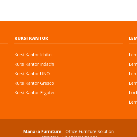
KURSI KANTOR
LEM
Kursi Kantor Ichiko
Lema
Kursi Kantor Indachi
Lema
Kursi Kantor UNO
Lema
Kursi Kantor Gresco
Lema
Kursi Kantor Ergotec
Loc
Lem
Manara Furniture
- Office Furniture Solution
Copyright © 2015
Manara Furniture