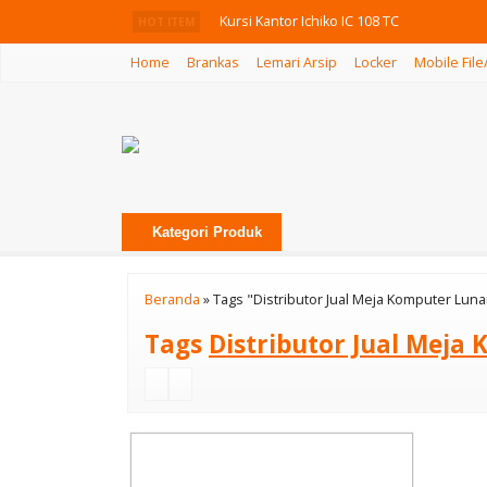
Kursi Kantor Ichiko IC 108 TC
HOT ITEM
Home
Brankas
Lemari Arsip
Locker
Mobile File
Meja Cafe Ichiko ICT-15
Meja Kantor Uno UOD-7064 N
Sofa Donati Escale
Kursi Bar Stool Ichiko IC-242 P-H
Kategori Produk
Lemari Arsip Uno UST 2562 B
Kursi Kantor Ichiko Hector II
Beranda
»
Tags "Distributor Jual Meja Komputer Luna
Kursi Kantor Ichiko Zest I C
Tags
Distributor Jual Meja