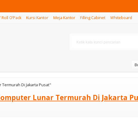
/ Roll O’Pack
Kursi Kantor
Meja Kantor
Filling Cabinet
Whiteboard
B
r Termurah Di Jakarta Pusat"
 Komputer Lunar Termurah Di Jakarta P