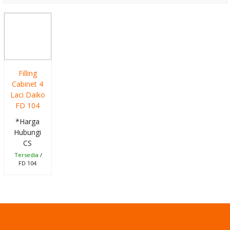
12BS185(48
Comp)
Money
Detector
Filling
Cabinet 4
Kozure KD-777
Laci Daiko
FD 104
Kursi Kantor
*Harga
Carrera CS 003
Hubungi
CS
Kursi Kantor
Tersedia
/
FD 104
Gresco GC 68
UAR
Kursi Kantor