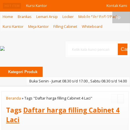
Kursi Kantor
Kontak Kami
HOT ITEM
Home
Brankas
Lemari Arsip
Locker
Mobile File/ Roll O’Pack
Gresco GC 204
Member Area
Rp
Kursi Kantor
Meja Kantor
Filling Cabinet
Whiteboard
M
Meja Kantor
Cari
Indachi DD 121
CS
Kategori Produk
Kursi Cafe
Buka Senin - Jumat 08.30 s/d 17.00 , Sabtu 08.30 s/d 14.00
INVITI PU113
Beranda
»
Tags "Daftar harga filling Cabinet 4 Laci"
Mobile File
Tags
Daftar harga filling Cabinet 4
Mechanik VIP
Laci
MFA-