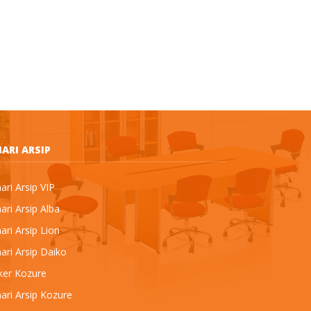
ARI ARSIP
ri Arsip VIP
ri Arsip Alba
ri Arsip Lion
ri Arsip Daiko
ker Kozure
ari Arsip Kozure