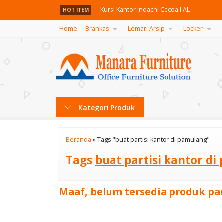
Kursi Kantor Indachi Cocoa I AL
HOT ITEM
Home
Brankas
Lemari Arsip
Locker
Brankas Daichiban DS 80 A (Alarm)
Meja Meeting Indachi DMTG 114 A-O
Kursi Kantor Indachi Versus I
Meja Kantor Hanako MMR-120
Kategori Produk
Card Index Elite EL 4413
Lemari Arsip Daiko LD-M2
Beranda
»
Tags "buat partisi kantor di pamulang"
Sofa Indachi Livio Ottoman 3
Tags
buat partisi kantor d
Kursi Kantor Indachi Cocoa I AL
Maaf, belum tersedia produk pad