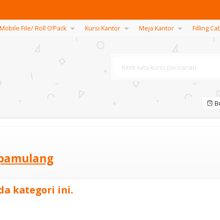
Mobile File/ Roll O’Pack
Kursi Kantor
Meja Kantor
Filling Ca
Bu
i pamulang
a kategori ini.