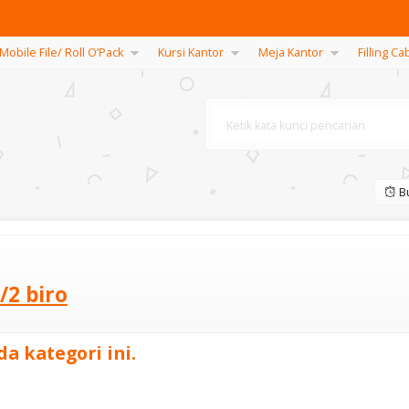
Mobile File/ Roll O’Pack
Kursi Kantor
Meja Kantor
Filling Ca
Bu
/2 biro
a kategori ini.