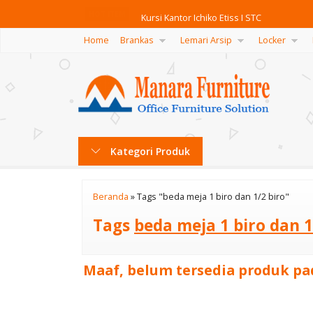
Kursi Kantor Ichiko Etiss I STC
HOT ITEM
Home
Brankas
Lemari Arsip
Locker
Kursi Kantor Ichiko Star II C TC
Kursi Kantor Ichiko IC 604
Kursi Kantor Indachi Formos II New
Filling Cabinet Brother B-102
Kategori Produk
Meja VIP MM-01
Softboard Hanako 90X120 Polos (Stand)
Beranda
»
Tags "beda meja 1 biro dan 1/2 biro"
Meja Makan Indachi XS-Glazed
Tags
beda meja 1 biro dan 1
Maaf, belum tersedia produk pad