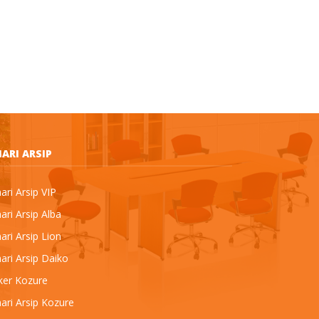
ARI ARSIP
ri Arsip VIP
ri Arsip Alba
ri Arsip Lion
ri Arsip Daiko
ker Kozure
ari Arsip Kozure