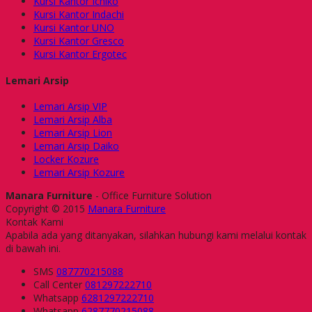
Kursi Kantor Ichiko
Kursi Kantor Indachi
Kursi Kantor UNO
Kursi Kantor Gresco
Kursi Kantor Ergotec
Lemari Arsip
Lemari Arsip VIP
Lemari Arsip Alba
Lemari Arsip Lion
Lemari Arsip Daiko
Locker Kozure
Lemari Arsip Kozure
Manara Furniture
- Office Furniture Solution
Copyright © 2015
Manara Furniture
Kontak Kami
Apabila ada yang ditanyakan, silahkan hubungi kami melalui kontak
di bawah ini.
SMS
087770215088
Call Center
081297222710
Whatsapp
6281297222710
Whatsapp
6287770215088