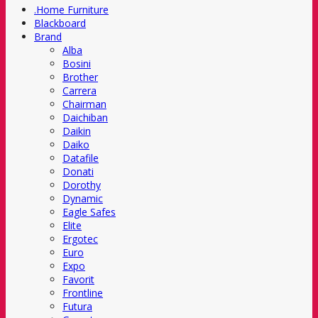
.Home Furniture
Blackboard
Brand
Alba
Bosini
Brother
Carrera
Chairman
Daichiban
Daikin
Daiko
Datafile
Donati
Dorothy
Dynamic
Eagle Safes
Elite
Ergotec
Euro
Expo
Favorit
Frontline
Futura