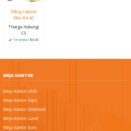
Filling Cabinet
Elite B4-4C
*Harga Hubungi
CS
Tersedia
/ B4-4C
MEJA KANTOR
Meja Kantor UNO
Meja Kantor Expo
Meja Kantor Orbitrend
Meja Kantor Lunar
Meja Kantor Euro