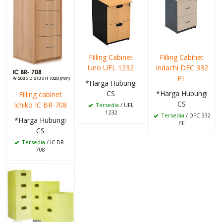
Filling Cabinet
Filling Cabinet
Uno UFL 1232
Indachi DFC 332
PF
*Harga Hubungi
CS
*Harga Hubungi
Filling cabinet
CS
Ichiko IC BR-708
Tersedia
/ UFL
1232
Tersedia
/ DFC 332
*Harga Hubungi
PF
CS
Tersedia
/ IC BR-
708