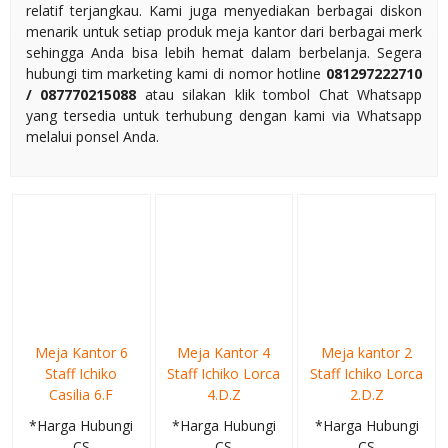
relatif terjangkau. Kami juga menyediakan berbagai diskon
menarik untuk setiap produk meja kantor dari berbagai merk
sehingga Anda bisa lebih hemat dalam berbelanja. Segera
hubungi tim marketing kami di nomor hotline
081297222710
/ 087770215088
atau silakan klik tombol Chat Whatsapp
yang tersedia untuk terhubung dengan kami via Whatsapp
melalui ponsel Anda.
Meja Kantor 6
Meja Kantor 4
Meja kantor 2
Staff Ichiko
Staff Ichiko Lorca
Staff Ichiko Lorca
Casilia 6.F
4.D.Z
2.D.Z
*Harga Hubungi
*Harga Hubungi
*Harga Hubungi
CS
CS
CS