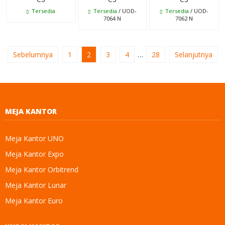
Tersedia
Tersedia
/ UOD-
Tersedia
/ UOD-
7064 N
7062 N
Sebelumnya
1
2
3
4
…
28
Selanjutnya
MEJA KANTOR
Meja Kantor UNO
Meja Kantor Expo
Meja Kantor Orbitrend
Meja Kantor Lunar
Meja Kantor Euro