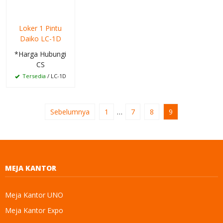
Loker 1 Pintu
Daiko LC-1D
*Harga Hubungi
CS
Tersedia
/ LC-1D
Sebelumnya
1
…
7
8
9
MEJA KANTOR
Meja Kantor UNO
Meja Kantor Expo