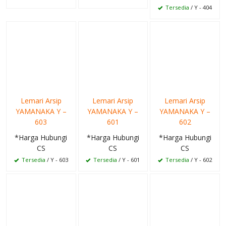
Tersedia
/ Y - 404
Lemari Arsip
Lemari Arsip
Lemari Arsip
YAMANAKA Y –
YAMANAKA Y –
YAMANAKA Y –
603
601
602
*Harga Hubungi
*Harga Hubungi
*Harga Hubungi
CS
CS
CS
Tersedia
/ Y - 603
Tersedia
/ Y - 601
Tersedia
/ Y - 602