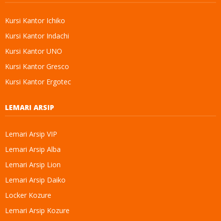
Kursi Kantor Ichiko
Kursi Kantor Indachi
Kursi Kantor UNO
Kursi Kantor Gresco
Kursi Kantor Ergotec
LEMARI ARSIP
Lemari Arsip VIP
Lemari Arsip Alba
Lemari Arsip Lion
Lemari Arsip Daiko
Locker Kozure
Lemari Arsip Kozure